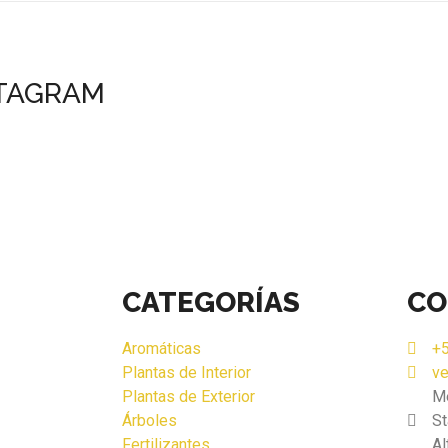
STAGRAM
CATEGORÍAS
CO
Aromáticas
+5
Plantas de Interior
v
Plantas de Exterior
M
Árboles
St
Fertilizantes
Al