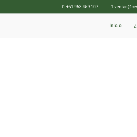
+51 963 459 107
ventas@ce
Inicio
¿