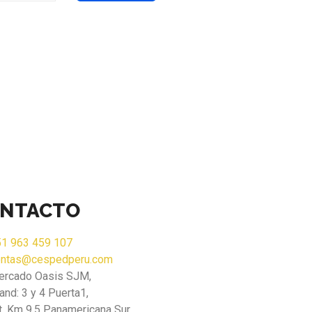
NTACTO
1 963 459 107
entas@cespedperu.com
ercado Oasis SJM,
and: 3 y 4 Puerta1,
t. Km 9.5 Panamericana Sur