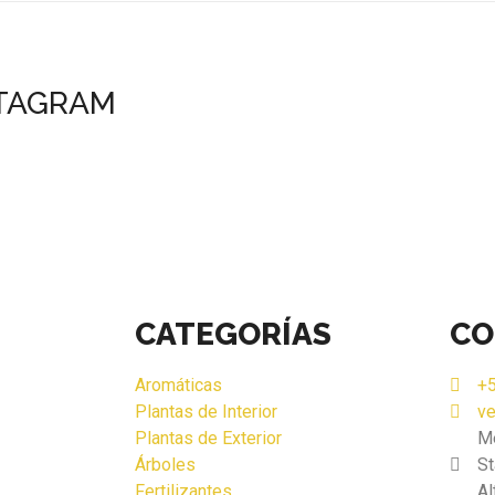
STAGRAM
CATEGORÍAS
CO
Aromáticas
+5
Plantas de Interior
v
Plantas de Exterior
M
Árboles
St
Fertilizantes
Al