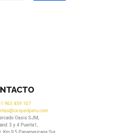
NTACTO
1 963 459 107
entas@cespedperu.com
ercado Oasis SJM,
and: 3 y 4 Puerta1,
t. Km 9.5 Panamericana Sur