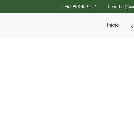
+51 963 459 107
ventas@ce
Inicio
¿