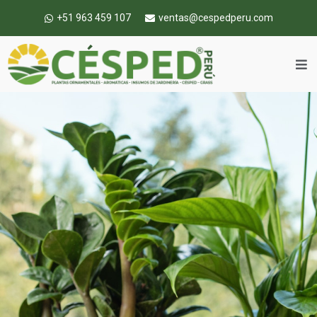
+51 963 459 107
ventas@cespedperu.com