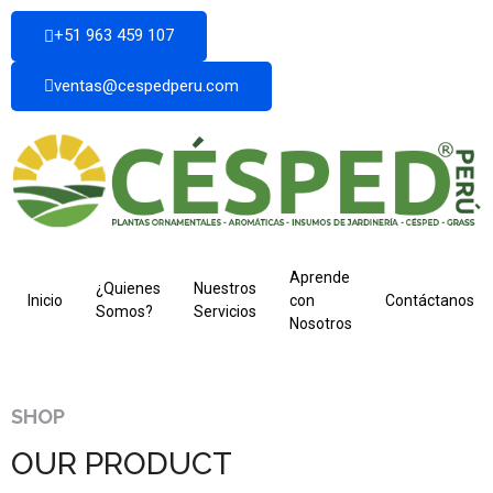
+51 963 459 107
ventas@cespedperu.com
Aprende
¿Quienes
Nuestros
Inicio
con
Contáctanos
Somos?
Servicios
Nosotros
SHOP
OUR PRODUCT