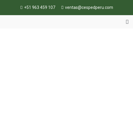
+51 963 459 107
ventas@cespedperu.com